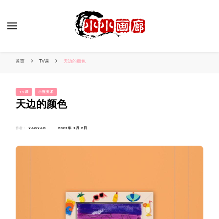
小姐姐美照秀
分享我的小作品
首页
TV课
天边的颜色
TV课
小熊美术
天边的颜色
作者：
YAOYAO
2022年 9月 2日