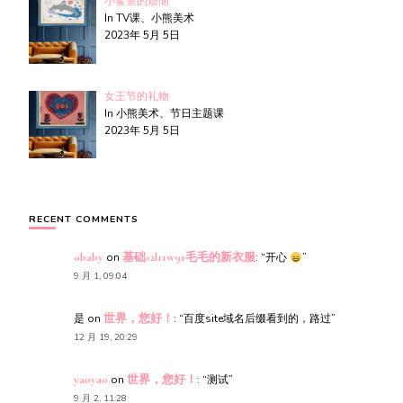
小鲨鱼的烦恼
In TV课、小熊美术
2023年 5月 5日
女王节的礼物
In 小熊美术、节日主题课
2023年 5月 5日
RECENT COMMENTS
obaby
on
基础s2l11w91毛毛的新衣服
: “
开心
”
9 月 1, 09:04
是
on
世界，您好！
: “
百度site域名后缀看到的，路过
”
12 月 19, 20:29
yaoyao
on
世界，您好！
: “
测试
”
9 月 2, 11:28