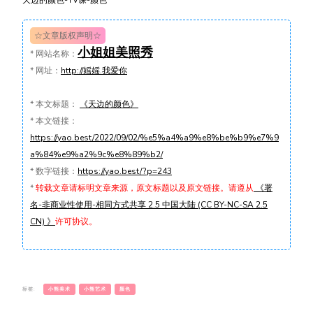
☆文章版权声明☆
小姐姐美照秀
*
网站名称：
*
网址：
http://媱媱.我爱你
*
本文标题：
《天边的颜色》
*
本文链接：
https://yao.best/2022/09/02/%e5%a4%a9%e8%be%b9%e7%9
a%84%e9%a2%9c%e8%89%b2/
*
数字链接：
https://yao.best/?p=243
*
转载文章请标明文章来源，原文标题以及原文链接。请遵从
《署
名-非商业性使用-相同方式共享 2.5 中国大陆 (CC BY-NC-SA 2.5
CN) 》
许可协议。
标签:
小熊美术
小熊艺术
颜色