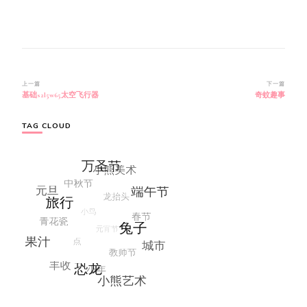
博
上一篇
下一篇
基础s2l5w65太空飞行器
奇蚊趣事
文
导
航
TAG CLOUD