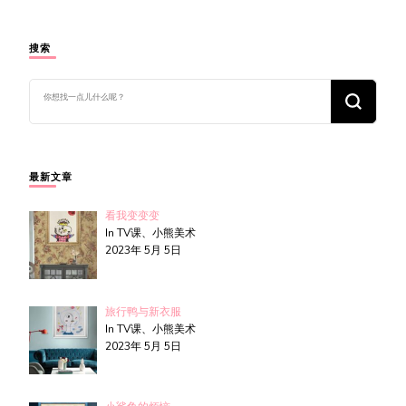
搜索
找
什
么
东
西
吗?
最新文章
看我变变变
In TV课、小熊美术
2023年 5月 5日
旅行鸭与新衣服
In TV课、小熊美术
2023年 5月 5日