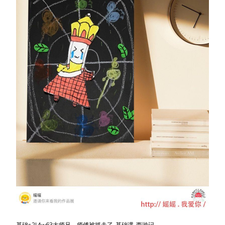
基础s2l4w63大师兄，师傅被抓走了-基础课-西游记