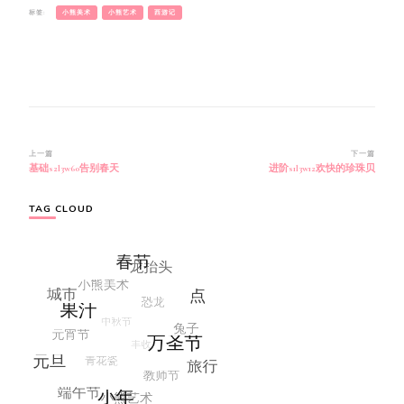
标签:
小熊美术
小熊艺术
西游记
博
上一篇
下一篇
基础s2l3w60告别春天
进阶s1l3w12欢快的珍珠贝
文
导
航
TAG CLOUD