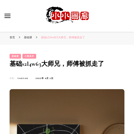
小姐姐美照秀
分享我的小作品
首页
基础课
基础s2l4w63大师兄，师傅被抓走了
基础课
小熊美术
基础s2l4w63大师兄，师傅被抓走了
作者：
YAOYAO
2022年 9月 2日