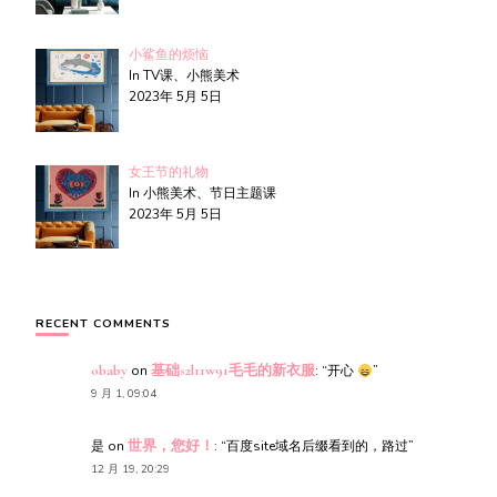
小鲨鱼的烦恼
In TV课、小熊美术
2023年 5月 5日
女王节的礼物
In 小熊美术、节日主题课
2023年 5月 5日
RECENT COMMENTS
obaby
on
基础s2l11w91毛毛的新衣服
: “
开心
”
9 月 1, 09:04
是
on
世界，您好！
: “
百度site域名后缀看到的，路过
”
12 月 19, 20:29