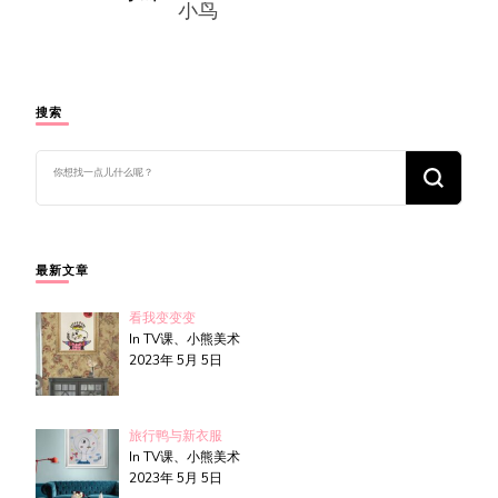
搜索
找
什
么
东
西
吗?
最新文章
看我变变变
In TV课、小熊美术
2023年 5月 5日
旅行鸭与新衣服
In TV课、小熊美术
2023年 5月 5日