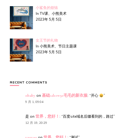
小鲨鱼的烦恼
In TV课、小熊美术
2023年 5月 5日
女王节的礼物
In 小熊美术、节日主题课
2023年 5月 5日
RECENT COMMENTS
obaby
on
基础s2l11w91毛毛的新衣服
: “
开心
”
9 月 1, 09:04
是
on
世界，您好！
: “
百度site域名后缀看到的，路过
”
12 月 19, 20:29
yaoyao
on
世界，您好！
: “
测试
”