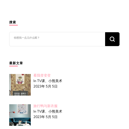
搜索
找
什
么
东
西
吗?
最新文章
看我变变变
In TV课、小熊美术
2023年 5月 5日
旅行鸭与新衣服
In TV课、小熊美术
2023年 5月 5日