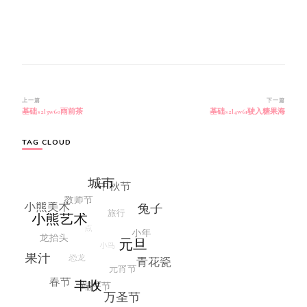
博
上一篇
下一篇
基础s2l3w60雨前茶
基础s2l4w61驶入糖果海
文
导
航
TAG CLOUD