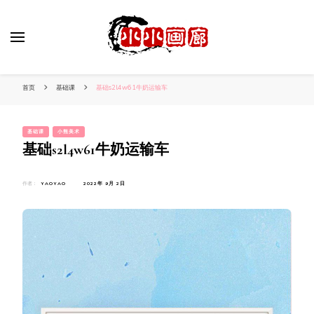
小姐姐美照秀
分享我的小作品
首页
基础课
基础s2l4w61牛奶运输车
基础课
小熊美术
基础s2l4w61牛奶运输车
作者：
YAOYAO
2022年 9月 2日