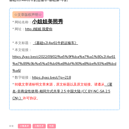
☆文章版权声明☆
小姐姐美照秀
*
网站名称：
*
网址：
http://媱媱.我爱你
*
本文标题：
《基础s2l4w61牛奶运输车》
*
本文链接：
https://yao.best/2022/09/02/%e5%9f%ba%e7%a1%80s2l4w61
%e7%89%9b%e5%a5%b6%e8%bf%90%e8%be%93%e8%bd
%a6/
*
数字链接：
https://yao.best/?p=218
*
转载文章请标明文章来源，原文标题以及原文链接。请遵从
《署
名-非商业性使用-相同方式共享 2.5 中国大陆 (CC BY-NC-SA 2.5
CN) 》
许可协议。
标签:
小熊美术
小熊艺术
牛奶