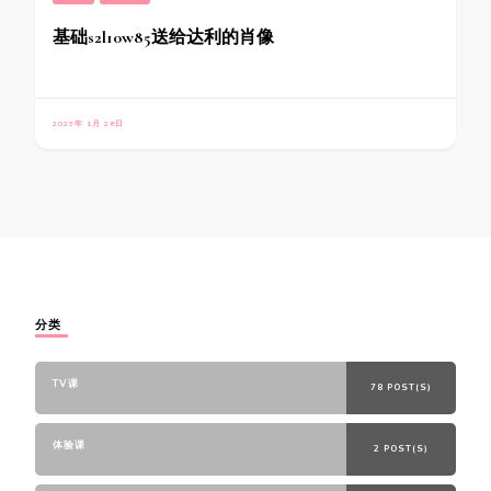
基础s2l10w85送给达利的肖像
2023年 1月 28日
分类
TV课
78 POST(S)
体验课
2 POST(S)