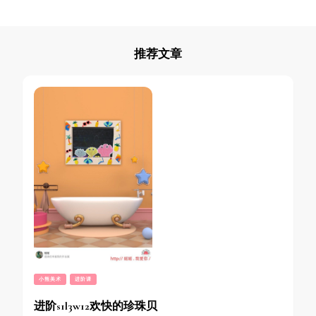
推荐文章
小熊美术
进阶课
进阶s1l3w12欢快的珍珠贝