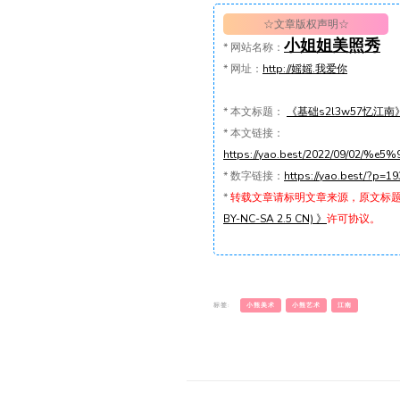
☆文章版权声明☆
小姐姐美照秀
*
网站名称：
*
网址：
http://媱媱.我爱你
*
本文标题：
《基础s2l3w57忆江南
*
本文链接：
https://yao.best/2022/09/02
*
数字链接：
https://yao.best/?p=19
*
转载文章请标明文章来源，原文标
BY-NC-SA 2.5 CN) 》
许可协议。
标签:
小熊美术
小熊艺术
江南