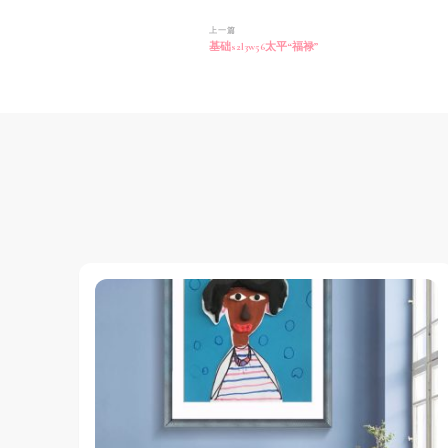
博
上一篇
基础s2l3w56太平“福禄”
文
导
航