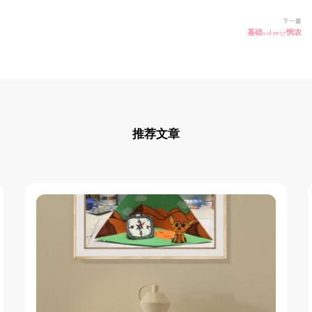
下一篇
基础s2l3w57悯农
推荐文章