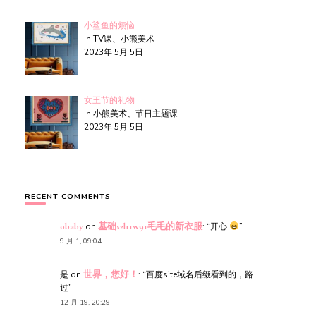
小鲨鱼的烦恼
In TV课、小熊美术
2023年 5月 5日
女王节的礼物
In 小熊美术、节日主题课
2023年 5月 5日
RECENT COMMENTS
obaby
on
基础s2l11w91毛毛的新衣服
: “
开心
”
9 月 1, 09:04
是
on
世界，您好！
: “
百度site域名后缀看到的，路
过
”
12 月 19, 20:29