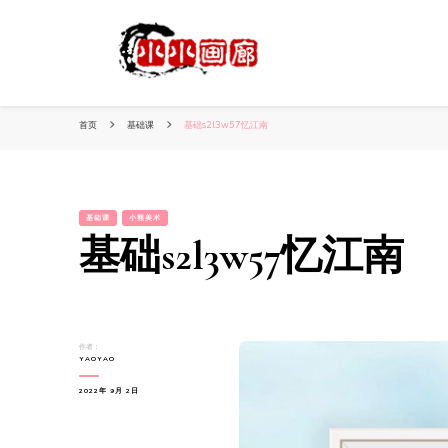
小姐姐美照秀
分享我的小作品
首页
基础课
基础s2l3w57忆江南
基础课
小熊美术
基础s2l3w57忆江南
作者：
YAOYAO
2022年 9月 2日