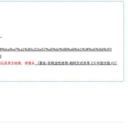
》
/%e5%9f%ba%e7%a1%80s2l3w57%e5%bf%86%e6%b1%9f%e5%8d%97/
3
题以及原文链接。请遵从
《署名-非商业性使用-相同方式共享 2.5 中国大陆 (CC