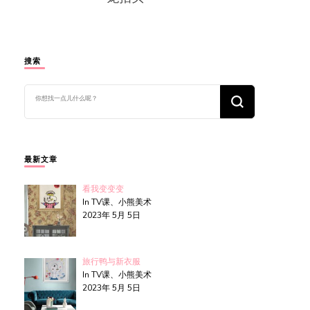
搜索
找
什
么
东
西
吗?
最新文章
看我变变变
In TV课、小熊美术
2023年 5月 5日
旅行鸭与新衣服
In TV课、小熊美术
2023年 5月 5日