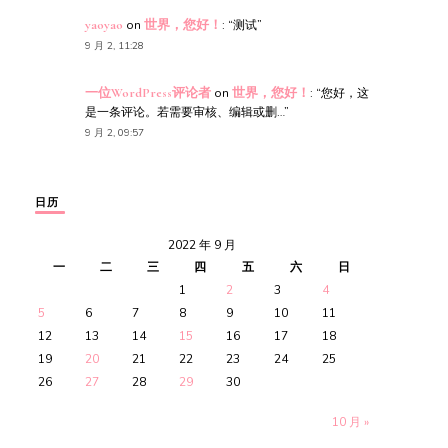
yaoyao
on
世界，您好！
: “
测试
”
9 月 2, 11:28
一位WordPress评论者
on
世界，您好！
: “
您好，这
是一条评论。若需要审核、编辑或删…
”
9 月 2, 09:57
日历
2022 年 9 月
一
二
三
四
五
六
日
1
2
3
4
5
6
7
8
9
10
11
12
13
14
15
16
17
18
19
20
21
22
23
24
25
26
27
28
29
30
10 月 »