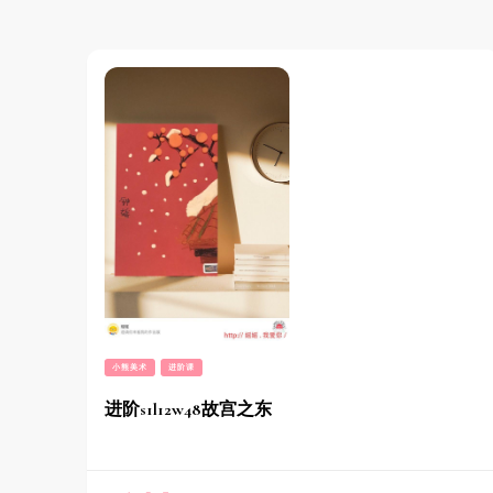
小熊美术
进阶课
进阶s1l12w48故宫之东