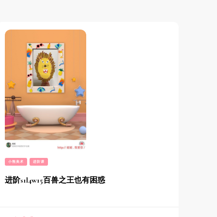
小熊美术
进阶课
进阶s1l4w15百兽之王也有困惑