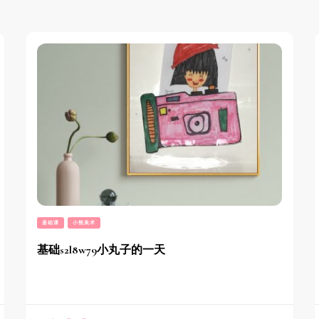
基础课
小熊美术
基础s2l8w79小丸子的一天