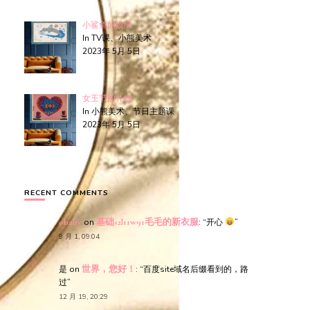
小鲨鱼的烦恼
In TV课、小熊美术
2023年 5月 5日
女王节的礼物
In 小熊美术、节日主题课
2023年 5月 5日
RECENT COMMENTS
obaby
on
基础s2l11w91毛毛的新衣服
: “
开心
”
9 月 1, 09:04
是
on
世界，您好！
: “
百度site域名后缀看到的，路
过
”
12 月 19, 20:29