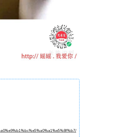
b%a0%e9%b1%bc%e5%a0%a1%e5%8f%b7/