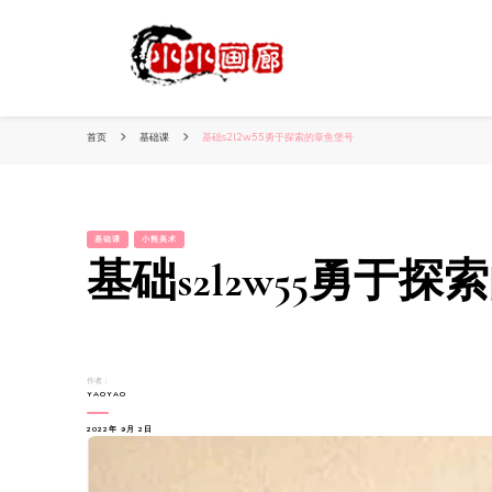
小姐姐美照秀
分享我的小作品
首页
基础课
基础s2l2w55勇于探索的章鱼堡号
基础课
小熊美术
基础s2l2w55勇于
作者：
YAOYAO
2022年 9月 2日