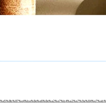
0s2l2w55%e5%8b%87%e4%ba%8e%e6%8e%a2%e7%b4%a2%e7%9a%84%e7%a