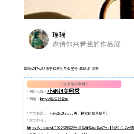
基础s2l2w55勇于探索的章鱼堡号-基础课-探索
☆文章版权声明☆
小姐姐美照秀
*
网站名称：
*
网址：
http://媱媱.我爱你
*
本文标题：
《基础s2l2w55勇于探索的章鱼堡号》
*
本文链接：
https://yao.best/2022/09/02/%e5%9f%ba%e7%a1%8