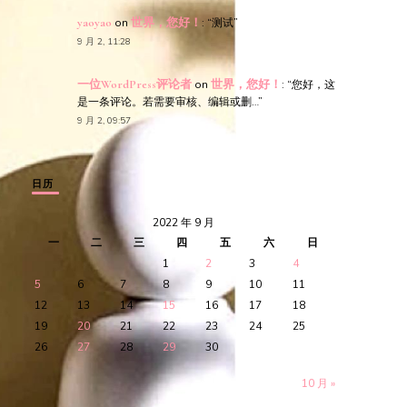
yaoyao
on
世界，您好！
: “
测试
”
9 月 2, 11:28
一位WordPress评论者
on
世界，您好！
: “
您好，这
是一条评论。若需要审核、编辑或删…
”
9 月 2, 09:57
日历
2022 年 9 月
一
二
三
四
五
六
日
1
2
3
4
5
6
7
8
9
10
11
12
13
14
15
16
17
18
19
20
21
22
23
24
25
26
27
28
29
30
10 月 »