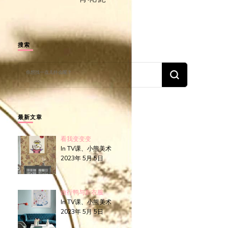
搜索
找
什
么
东
西
吗?
最新文章
看我变变变
In TV课、小熊美术
2023年 5月 5日
旅行鸭与新衣服
In TV课、小熊美术
2023年 5月 5日