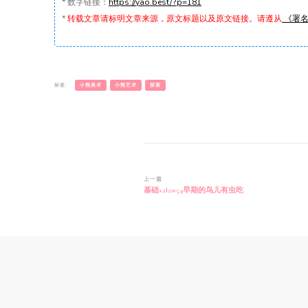
*
数字链接：
https://yao.best/?p=181
*
转载文章请标明文章来源，原文标题以及原文链接。请遵从
《署名-
标签:
小熊美术
小熊艺术
探索
博
上一篇
基础s2l2w54早期的鸟儿有虫吃
文
导
航