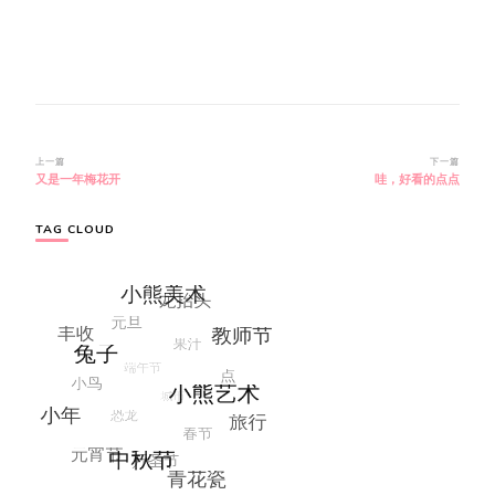
博
上一篇
下一篇
又是一年梅花开
哇，好看的点点
文
导
航
TAG CLOUD