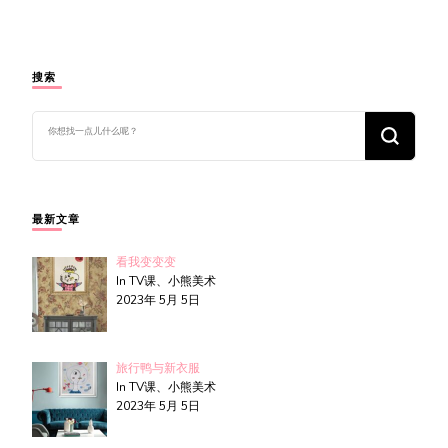
搜索
找
什
么
东
西
吗?
最新文章
看我变变变
In TV课、小熊美术
2023年 5月 5日
旅行鸭与新衣服
In TV课、小熊美术
2023年 5月 5日