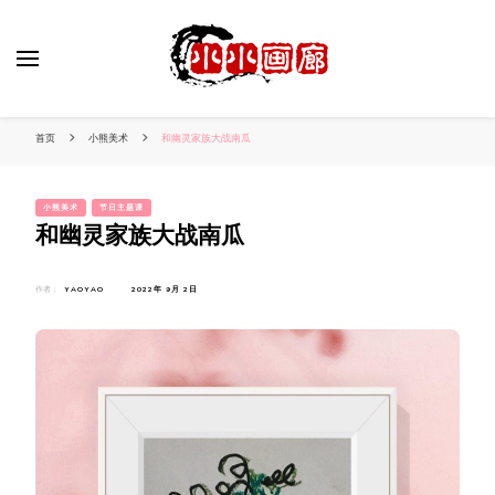
小姐姐美照秀
分享我的小作品
首页
小熊美术
和幽灵家族大战南瓜
小熊美术
节日主题课
和幽灵家族大战南瓜
作者：
YAOYAO
2022年 9月 2日