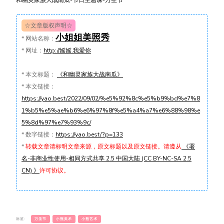
☆文章版权声明☆
小姐姐美照秀
*
网站名称：
*
网址：
http://媱媱.我爱你
*
本文标题：
《和幽灵家族大战南瓜》
*
本文链接：
https://yao.best/2022/09/02/%e5%92%8c%e5%b9%bd%e7%8
1%b5%e5%ae%b6%e6%97%8f%e5%a4%a7%e6%88%98%e
5%8d%97%e7%93%9c/
*
数字链接：
https://yao.best/?p=133
*
转载文章请标明文章来源，原文标题以及原文链接。请遵从
《署
名-非商业性使用-相同方式共享 2.5 中国大陆 (CC BY-NC-SA 2.5
CN) 》
许可协议。
标签:
万圣节
小熊美术
小熊艺术