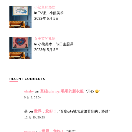
小鲨鱼的烦恼
In TV课、小熊美术
2023年 5月 5日
女王节的礼物
In 小熊美术、节日主题课
2023年 5月 5日
RECENT COMMENTS
obaby
on
基础s2l11w91毛毛的新衣服
: “
开心
”
9 月 1, 09:04
是
on
世界，您好！
: “
百度site域名后缀看到的，路过
”
12 月 19, 20:29
yaoyao
on
世界，您好！
: “
测试
”