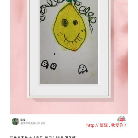
和幽灵家族大战南瓜-节日主题课-万圣节