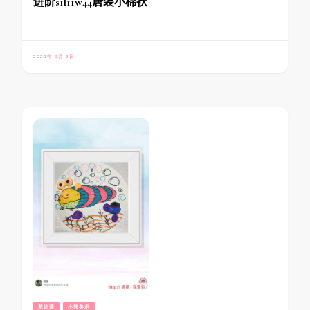
进阶s1l11w44唐装小棉袄
2022年 9月 2日
基础课
小熊美术