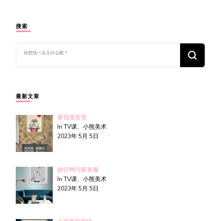
搜索
找
什
么
东
西
吗?
最新文章
看我变变变
In TV课、小熊美术
2023年 5月 5日
旅行鸭与新衣服
In TV课、小熊美术
2023年 5月 5日