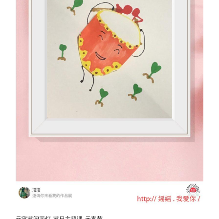
元宵节闹花灯-节日主题课-元宵节