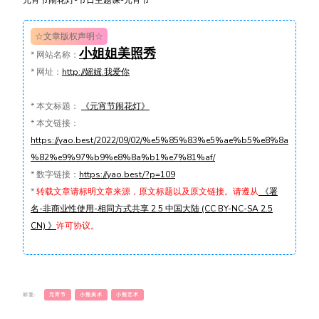
☆文章版权声明☆
小姐姐美照秀
*
网站名称：
*
网址：
http://媱媱.我爱你
*
本文标题：
《元宵节闹花灯》
*
本文链接：
https://yao.best/2022/09/02/%e5%85%83%e5%ae%b5%e8%8a
%82%e9%97%b9%e8%8a%b1%e7%81%af/
*
数字链接：
https://yao.best/?p=109
*
转载文章请标明文章来源，原文标题以及原文链接。请遵从
《署
名-非商业性使用-相同方式共享 2.5 中国大陆 (CC BY-NC-SA 2.5
CN) 》
许可协议。
标签:
元宵节
小熊美术
小熊艺术