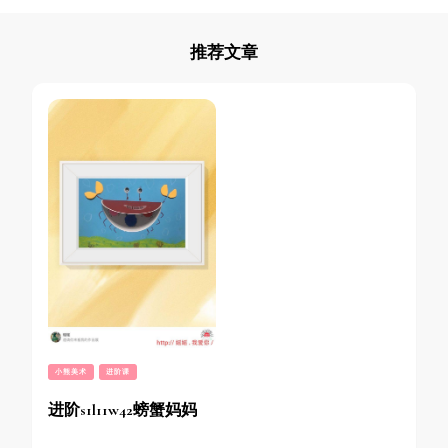
推荐文章
小熊美术
进阶课
进阶s1l11w42螃蟹妈妈