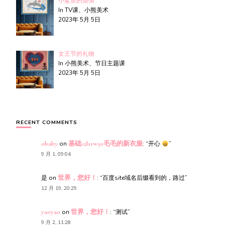
小鲨鱼的烦恼
In TV课、小熊美术
2023年 5月 5日
女王节的礼物
In 小熊美术、节日主题课
2023年 5月 5日
RECENT COMMENTS
obaby
on
基础s2l11w91毛毛的新衣服
: “
开心
”
9 月 1, 09:04
是
on
世界，您好！
: “
百度site域名后缀看到的，路过
”
12 月 19, 20:29
yaoyao
on
世界，您好！
: “
测试
”
9 月 2, 11:28