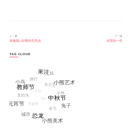
博
上一篇
下一篇
体验版s1好饿的毛毛虫
光荣的一生
文
导
航
TAG CLOUD