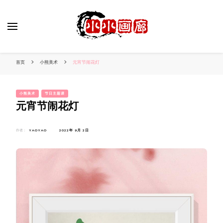
小姐姐美照秀
分享我的小作品
首页
小熊美术
元宵节闹花灯
小熊美术
节日主题课
元宵节闹花灯
作者：
YAOYAO
2022年 9月 2日