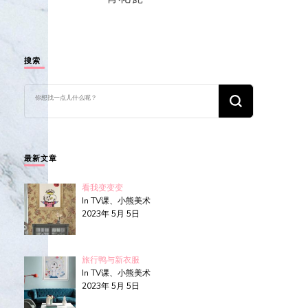
搜索
找
什
么
东
西
吗?
最新文章
看我变变变
In TV课、小熊美术
2023年 5月 5日
旅行鸭与新衣服
In TV课、小熊美术
2023年 5月 5日