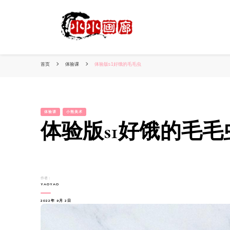
小姐姐美照秀
分享我的小作品
首页
体验课
体验版s1好饿的毛毛虫
体验课
小熊美术
体验版s1好饿的毛毛
作者：
YAOYAO
2022年 9月 2日