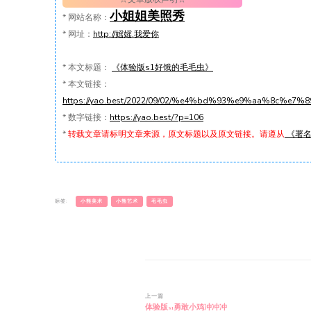
小姐姐美照秀
*
网站名称：
*
网址：
http://媱媱.我爱你
*
本文标题：
《体验版s1好饿的毛毛虫》
*
本文链接：
https://yao.best/2022/09/02/%e4%bd%93%e9%aa%8c
*
数字链接：
https://yao.best/?p=106
*
转载文章请标明文章来源，原文标题以及原文链接。请遵从
《署名-
标签:
小熊美术
小熊艺术
毛毛虫
博
上一篇
体验版s1勇敢小鸡冲冲冲