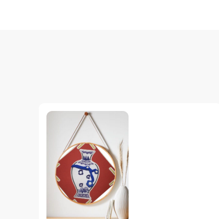
文
导
航