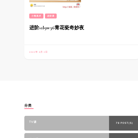
小熊美术
进阶课
进阶s1l9w36青花瓷奇妙夜
2022年 9月 2日
分类
TV课
78 POST(S)