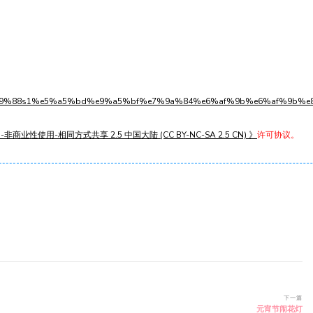
%e7%89%88s1%e5%a5%bd%e9%a5%bf%e7%9a%84%e6%af%9b%e6%af%9b%e
非商业性使用-相同方式共享 2.5 中国大陆 (CC BY-NC-SA 2.5 CN) 》
许可协议。
下一篇
元宵节闹花灯