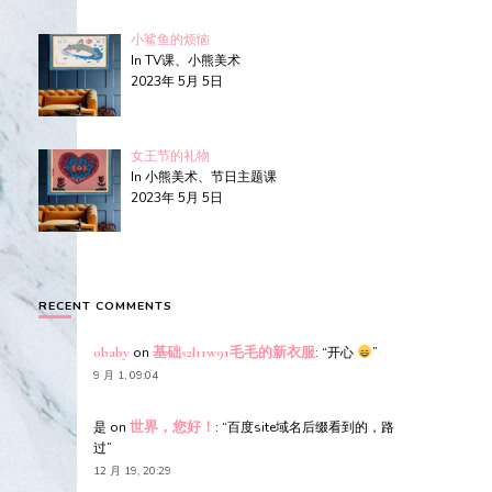
小鲨鱼的烦恼
In TV课、小熊美术
2023年 5月 5日
女王节的礼物
In 小熊美术、节日主题课
2023年 5月 5日
RECENT COMMENTS
obaby
on
基础s2l11w91毛毛的新衣服
: “
开心
”
9 月 1, 09:04
是
on
世界，您好！
: “
百度site域名后缀看到的，路
过
”
12 月 19, 20:29