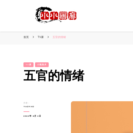
小姐姐美照秀
分享我的小作品
首页
TV课
五官的情绪
TV课
小熊美术
五官的情绪
作者：
YAOYAO
2022年 9月 2日