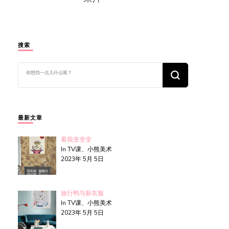
搜索
找
什
么
东
西
吗?
最新文章
看我变变变
In TV课、小熊美术
2023年 5月 5日
旅行鸭与新衣服
In TV课、小熊美术
2023年 5月 5日