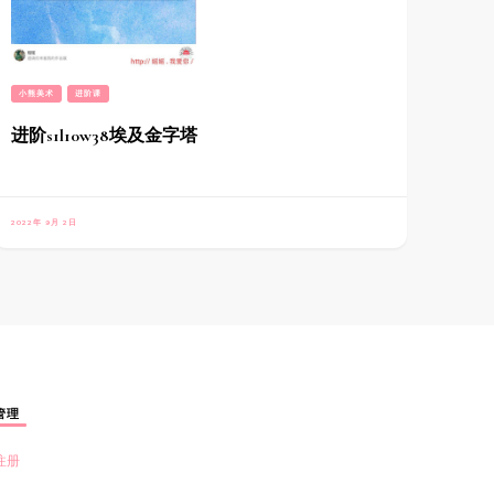
小熊美术
进阶课
进阶s1l10w38埃及金字塔
2022年 9月 2日
管理
注册