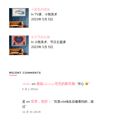
小鲨鱼的烦恼
In TV课、小熊美术
2023年 5月 5日
女王节的礼物
In 小熊美术、节日主题课
2023年 5月 5日
RECENT COMMENTS
obaby
on
基础s2l11w91毛毛的新衣服
: “
开心
”
9 月 1, 09:04
是
on
世界，您好！
: “
百度site域名后缀看到的，路
过
”
12 月 19, 20:29