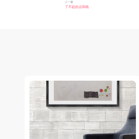
博
上一篇
了不起的点和线
文
导
航