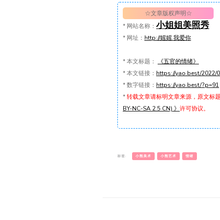
☆文章版权声明☆
小姐姐美照秀
*
网站名称：
*
网址：
http://媱媱.我爱你
*
本文标题：
《五官的情绪》
*
本文链接：
https://yao.best/
*
数字链接：
https://yao.best/?p=91
*
转载文章请标明文章来源，原文标
BY-NC-SA 2.5 CN) 》
许可协议。
标签:
小熊美术
小熊艺术
情绪