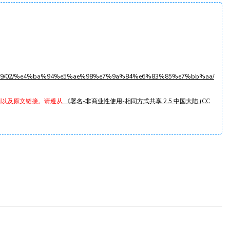
2022/09/02/%e4%ba%94%e5%ae%98%e7%9a%84%e6%83%85%e7%bb%aa/
题以及原文链接。请遵从
《署名-非商业性使用-相同方式共享 2.5 中国大陆 (CC